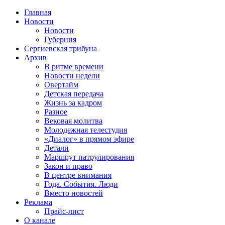
Главная
Новости
Новости
Губерния
Сергиевская трибуна
Архив
В ритме времени
Новости недели
Овертайм
Детская передача
Жизнь за кадром
Разное
Вековая молитва
Молодежная телестудия
«Диалог» в прямом эфире
Детали
Маршрут патрулирования
Закон и право
В центре внимания
Года. События. Люди
Вместо новостей
Реклама
Прайс-лист
О канале