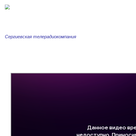
Сергиевская телерадиокомпания
Главная
Новости
Сергиевская трибуна
Ар