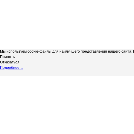
Мы используем cookie-файлы для наилучшего представления нашего сайта. П
Принять
Отказаться
Подробнее…
Сергиевская телерадиокомпания
*
Выходные данные СМИ сетевое изд
"Радуга-3"
НАДЗОРУ В СФЕРЕ СВЯЗИ, ИНФОР
copyright@Радуга-3
(РОСКОМНАДЗОР) Регистрационный № 
Сетевое издание.
Территория распространения: Россий
Учредитель: АКЦИОНЕРНОЕ ОБЩЕС
Адрес редакции: 446540, Самарская обл.
Адрес электронной почты редакции: in
Телефон редакции: 8 (84655) 2-18-41
Главный редактор: Силантьева Ю.В.
Возрастное ограничение 12+.
Вся информация, размещенная на данн
не подлежит дальнейшему воспроизвед