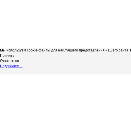
Мы используем cookie-файлы для наилучшего представления нашего сайта. П
Принять
Отказаться
Подробнее…
Сергиевская телерадиокомпания
*
Выходные данные СМИ сетевое изд
"Радуга-3"
НАДЗОРУ В СФЕРЕ СВЯЗИ, ИНФОР
copyright@Радуга-3
(РОСКОМНАДЗОР) Регистрационный № 
Сетевое издание.
Территория распространения: Россий
Учредитель: АКЦИОНЕРНОЕ ОБЩЕС
Адрес редакции: 446540, Самарская обл.
Адрес электронной почты редакции: in
Телефон редакции: 8 (84655) 2-18-41
Главный редактор: Силантьева Ю.В.
Возрастное ограничение 12+.
Вся информация, размещенная на данн
не подлежит дальнейшему воспроизвед