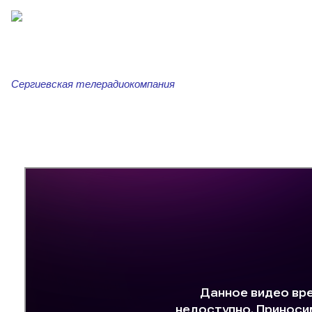
Сергиевская телерадиокомпания
Главная
Новости
Сергиевская трибуна
Ар