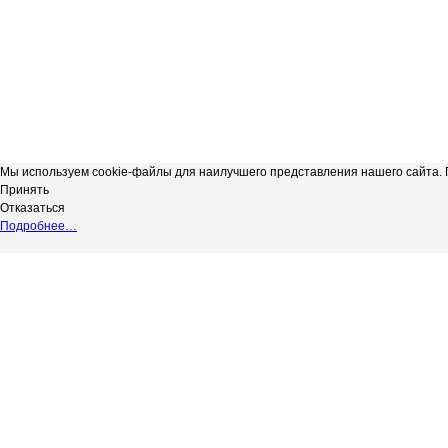
Мы используем cookie-файлы для наилучшего представления нашего сайта. П
Принять
Отказаться
Подробнее…
Сергиевская телерадиокомпания
*
Выходные данные СМИ сетевое изд
"Радуга-3"
НАДЗОРУ В СФЕРЕ СВЯЗИ, ИНФОР
copyright@Радуга-3
(РОСКОМНАДЗОР) Регистрационный № 
Сетевое издание.
Территория распространения: Россий
Учредитель: АКЦИОНЕРНОЕ ОБЩЕС
Адрес редакции: 446540, Самарская обл.
Адрес электронной почты редакции: in
Телефон редакции: 8 (84655) 2-18-41
Главный редактор: Силантьева Ю.В.
Возрастное ограничение 12+.
Вся информация, размещенная на данн
не подлежит дальнейшему воспроизвед