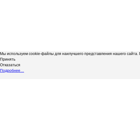
Мы используем cookie-файлы для наилучшего представления нашего сайта. П
Принять
Отказаться
Подробнее…
Сергиевская телерадиокомпания
*
Выходные данные СМИ сетевое изд
"Радуга-3"
НАДЗОРУ В СФЕРЕ СВЯЗИ, ИНФОР
copyright@Радуга-3
(РОСКОМНАДЗОР) Регистрационный № 
Сетевое издание.
Территория распространения: Россий
Учредитель: АКЦИОНЕРНОЕ ОБЩЕС
Адрес редакции: 446540, Самарская обл.
Адрес электронной почты редакции: in
Телефон редакции: 8 (84655) 2-18-41
Главный редактор: Силантьева Ю.В.
Возрастное ограничение 12+.
Вся информация, размещенная на данн
не подлежит дальнейшему воспроизвед