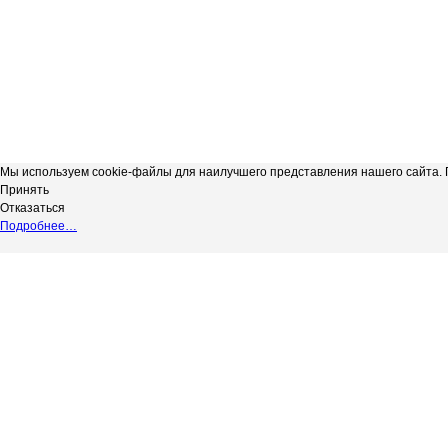
Мы используем cookie-файлы для наилучшего представления нашего сайта. П
Принять
Отказаться
Подробнее…
Сергиевская телерадиокомпания
*
Выходные данные СМИ сетевое изд
"Радуга-3"
НАДЗОРУ В СФЕРЕ СВЯЗИ, ИНФОР
copyright@Радуга-3
(РОСКОМНАДЗОР) Регистрационный № 
Сетевое издание.
Территория распространения: Россий
Учредитель: АКЦИОНЕРНОЕ ОБЩЕС
Адрес редакции: 446540, Самарская обл.
Адрес электронной почты редакции: in
Телефон редакции: 8 (84655) 2-18-41
Главный редактор: Силантьева Ю.В.
Возрастное ограничение 12+.
Вся информация, размещенная на данн
не подлежит дальнейшему воспроизвед