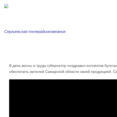
Сергиевская телерадиокомпания
Главная
Новости
Сергиевская трибуна
Ар
В день весны и труда губернатор поздравил коллектив булоч
обеспечить жителей Самарской области своей продукцией. Се