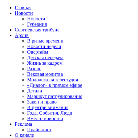
Главная
Новости
Новости
Губерния
Сергиевская трибуна
Архив
В ритме времени
Новости недели
Овертайм
Детская передача
Жизнь за кадром
Разное
Вековая молитва
Молодежная телестудия
«Диалог» в прямом эфире
Детали
Маршрут патрулирования
Закон и право
В центре внимания
Года. События. Люди
Вместо новостей
Реклама
Прайс-лист
О канале