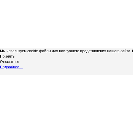
Мы используем cookie-файлы для наилучшего представления нашего сайта. П
Принять
Отказаться
Подробнее…
Сергиевская телерадиокомпания
*
Выходные данные СМИ сетевое изд
"Радуга-3"
НАДЗОРУ В СФЕРЕ СВЯЗИ, ИНФОР
copyright@Радуга-3
(РОСКОМНАДЗОР) Регистрационный № 
Сетевое издание.
Территория распространения: Россий
Учредитель: АКЦИОНЕРНОЕ ОБЩЕС
Адрес редакции: 446540, Самарская обл.
Адрес электронной почты редакции: in
Телефон редакции: 8 (84655) 2-18-41
Главный редактор: Силантьева Ю.В.
Возрастное ограничение 12+.
Вся информация, размещенная на данн
не подлежит дальнейшему воспроизвед