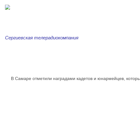
Сергиевская телерадиокомпания
Главная
Новости
Сергиевская трибуна
Ар
В Самаре отметили наградами кадетов и юнармейцев, котор