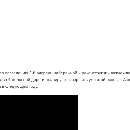
иевская трибуна
Архив
Реклама
О канале
по возведению 2-й очереди набережной и реконструкции важнейше
ство 4-полосной дороги планируют завершить уже этой осенью. А 
а в следующем году.