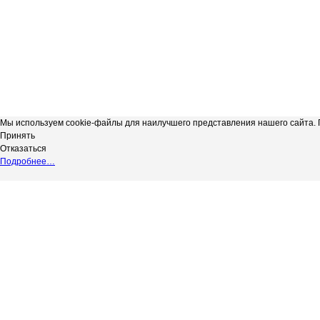
Мы используем cookie-файлы для наилучшего представления нашего сайта. П
Принять
Отказаться
Подробнее…
Сергиевская телерадиокомпания
*
Выходные данные СМИ сетевое изд
"Радуга-3"
НАДЗОРУ В СФЕРЕ СВЯЗИ, ИНФОР
copyright@Радуга-3
(РОСКОМНАДЗОР) Регистрационный № 
Сетевое издание.
Территория распространения: Россий
Учредитель: АКЦИОНЕРНОЕ ОБЩЕС
Адрес редакции: 446540, Самарская обл.
Адрес электронной почты редакции: in
Телефон редакции: 8 (84655) 2-18-41
Главный редактор: Силантьева Ю.В.
Возрастное ограничение 12+.
Вся информация, размещенная на данн
не подлежит дальнейшему воспроизвед