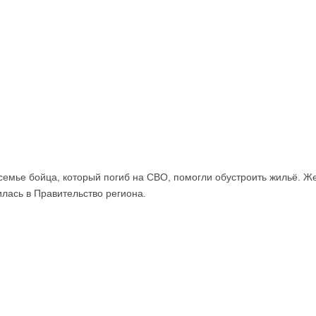
иевская трибуна
Архив
Реклама
О канале
семье бойца, который погиб на СВО, помогли обустроить жильё. Же
лась в Правительство региона.