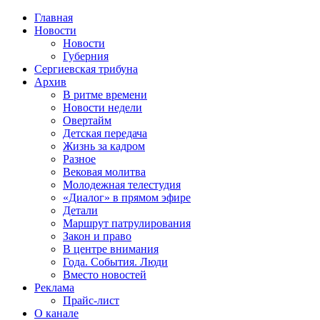
Главная
Новости
Новости
Губерния
Сергиевская трибуна
Архив
В ритме времени
Новости недели
Овертайм
Детская передача
Жизнь за кадром
Разное
Вековая молитва
Молодежная телестудия
«Диалог» в прямом эфире
Детали
Маршрут патрулирования
Закон и право
В центре внимания
Года. События. Люди
Вместо новостей
Реклама
Прайс-лист
О канале