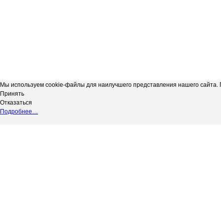
Мы используем cookie-файлы для наилучшего представления нашего сайта. П
Принять
Отказаться
Подробнее…
Сергиевская телерадиокомпания
*
Выходные данные СМИ сетевое изд
"Радуга-3"
НАДЗОРУ В СФЕРЕ СВЯЗИ, ИНФОР
copyright@Радуга-3
(РОСКОМНАДЗОР) Регистрационный № 
Сетевое издание.
Территория распространения: Россий
Учредитель: АКЦИОНЕРНОЕ ОБЩЕС
Адрес редакции: 446540, Самарская обл.
Адрес электронной почты редакции: in
Телефон редакции: 8 (84655) 2-18-41
Главный редактор: Силантьева Ю.В.
Возрастное ограничение 12+.
Вся информация, размещенная на данн
не подлежит дальнейшему воспроизвед