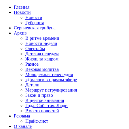
Главная
Новости
Новости
Губерния
Сергиевская трибуна
Архив
В ритме времени
Новости недели
Овертайм
Детская передача
Жизнь за кадром
Разное
Вековая молитва
Молодежная телестудия
«Диалог» в прямом эфире
Детали
Маршрут патрулирования
Закон и право
В центре внимания
Года. События. Люди
Вместо новостей
Реклама
Прайс-лист
О канале