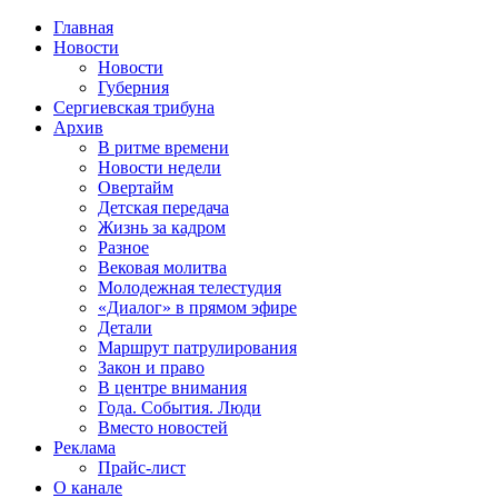
Главная
Новости
Новости
Губерния
Сергиевская трибуна
Архив
В ритме времени
Новости недели
Овертайм
Детская передача
Жизнь за кадром
Разное
Вековая молитва
Молодежная телестудия
«Диалог» в прямом эфире
Детали
Маршрут патрулирования
Закон и право
В центре внимания
Года. События. Люди
Вместо новостей
Реклама
Прайс-лист
О канале