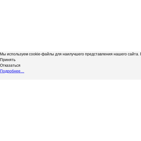
Мы используем cookie-файлы для наилучшего представления нашего сайта. П
Принять
Отказаться
Подробнее…
Сергиевская телерадиокомпания
*
Выходные данные СМИ сетевое изд
"Радуга-3"
НАДЗОРУ В СФЕРЕ СВЯЗИ, ИНФОР
copyright@Радуга-3
(РОСКОМНАДЗОР) Регистрационный № 
Сетевое издание.
Территория распространения: Россий
Учредитель: АКЦИОНЕРНОЕ ОБЩЕС
Адрес редакции: 446540, Самарская обл.
Адрес электронной почты редакции: in
Телефон редакции: 8 (84655) 2-18-41
Главный редактор: Силантьева Ю.В.
Возрастное ограничение 12+.
Вся информация, размещенная на данн
не подлежит дальнейшему воспроизвед