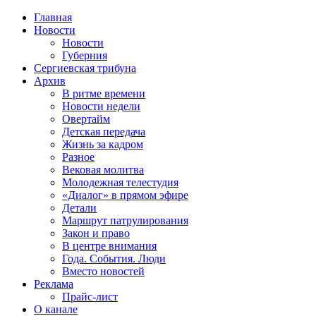
Главная
Новости
Новости
Губерния
Сергиевская трибуна
Архив
В ритме времени
Новости недели
Овертайм
Детская передача
Жизнь за кадром
Разное
Вековая молитва
Молодежная телестудия
«Диалог» в прямом эфире
Детали
Маршрут патрулирования
Закон и право
В центре внимания
Года. События. Люди
Вместо новостей
Реклама
Прайс-лист
О канале