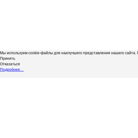
Мы используем cookie-файлы для наилучшего представления нашего сайта. П
Принять
Отказаться
Подробнее…
Сергиевская телерадиокомпания
*
Выходные данные СМИ сетевое изд
"Радуга-3"
НАДЗОРУ В СФЕРЕ СВЯЗИ, ИНФОР
copyright@Радуга-3
(РОСКОМНАДЗОР) Регистрационный № 
Сетевое издание.
Территория распространения: Россий
Учредитель: АКЦИОНЕРНОЕ ОБЩЕС
Адрес редакции: 446540, Самарская обл.
Адрес электронной почты редакции: in
Телефон редакции: 8 (84655) 2-18-41
Главный редактор: Силантьева Ю.В.
Возрастное ограничение 12+.
Вся информация, размещенная на данн
не подлежит дальнейшему воспроизвед