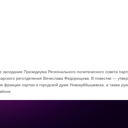
иевская трибуна
Архив
Реклама
О канале
 заседание Президиума Регионального политического совета парт
арского реготделения Вячеслава Федорищева. В повестке — утвер
я фракции партии в городской думе Новокуйбышевска, а также ру
айоне.