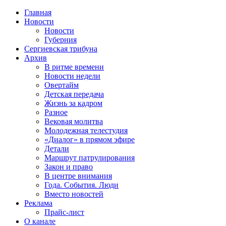
Главная
Новости
Новости
Губерния
Сергиевская трибуна
Архив
В ритме времени
Новости недели
Овертайм
Детская передача
Жизнь за кадром
Разное
Вековая молитва
Молодежная телестудия
«Диалог» в прямом эфире
Детали
Маршрут патрулирования
Закон и право
В центре внимания
Года. События. Люди
Вместо новостей
Реклама
Прайс-лист
О канале