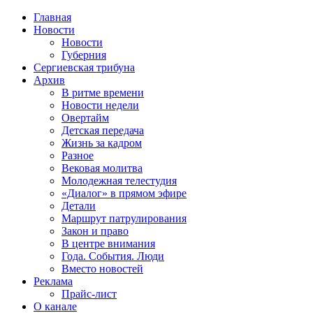
Главная
Новости
Новости
Губерния
Сергиевская трибуна
Архив
В ритме времени
Новости недели
Овертайм
Детская передача
Жизнь за кадром
Разное
Вековая молитва
Молодежная телестудия
«Диалог» в прямом эфире
Детали
Маршрут патрулирования
Закон и право
В центре внимания
Года. События. Люди
Вместо новостей
Реклама
Прайс-лист
О канале