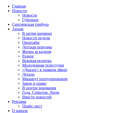
Главная
Новости
Новости
Губерния
Сергиевская трибуна
Архив
В ритме времени
Новости недели
Овертайм
Детская передача
Жизнь за кадром
Разное
Вековая молитва
Молодежная телестудия
«Диалог» в прямом эфире
Детали
Маршрут патрулирования
Закон и право
В центре внимания
Года. События. Люди
Вместо новостей
Реклама
Прайс-лист
О канале