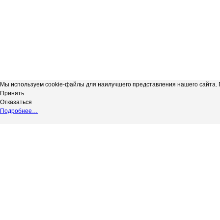
Мы используем cookie-файлы для наилучшего представления нашего сайта. П
Принять
Отказаться
Подробнее…
Сергиевская телерадиокомпания
*
Выходные данные СМИ сетевое изд
"Радуга-3"
НАДЗОРУ В СФЕРЕ СВЯЗИ, ИНФОР
copyright@Радуга-3
(РОСКОМНАДЗОР) Регистрационный № 
Сетевое издание.
Территория распространения: Россий
Учредитель: АКЦИОНЕРНОЕ ОБЩЕС
Адрес редакции: 446540, Самарская обл.
Адрес электронной почты редакции: in
Телефон редакции: 8 (84655) 2-18-41
Главный редактор: Силантьева Ю.В.
Возрастное ограничение 12+.
Вся информация, размещенная на данн
не подлежит дальнейшему воспроизвед