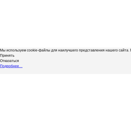
Мы используем cookie-файлы для наилучшего представления нашего сайта. П
Принять
Отказаться
Подробнее…
Сергиевская телерадиокомпания
*
Выходные данные СМИ сетевое изд
"Радуга-3"
НАДЗОРУ В СФЕРЕ СВЯЗИ, ИНФОР
copyright@Радуга-3
(РОСКОМНАДЗОР) Регистрационный № 
Сетевое издание.
Территория распространения: Россий
Учредитель: АКЦИОНЕРНОЕ ОБЩЕС
Адрес редакции: 446540, Самарская обл.
Адрес электронной почты редакции: in
Телефон редакции: 8 (84655) 2-18-41
Главный редактор: Силантьева Ю.В.
Возрастное ограничение 12+.
Вся информация, размещенная на данн
не подлежит дальнейшему воспроизвед