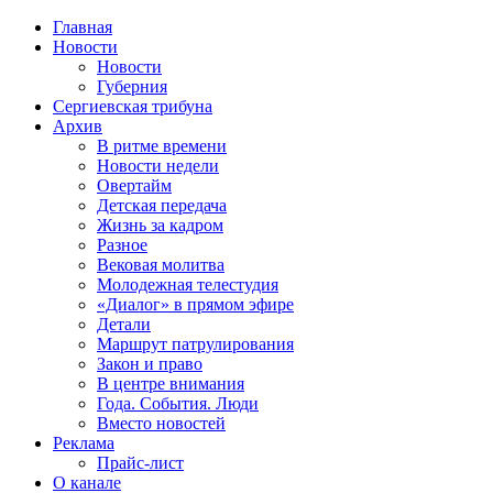
Главная
Новости
Новости
Губерния
Сергиевская трибуна
Архив
В ритме времени
Новости недели
Овертайм
Детская передача
Жизнь за кадром
Разное
Вековая молитва
Молодежная телестудия
«Диалог» в прямом эфире
Детали
Маршрут патрулирования
Закон и право
В центре внимания
Года. События. Люди
Вместо новостей
Реклама
Прайс-лист
О канале