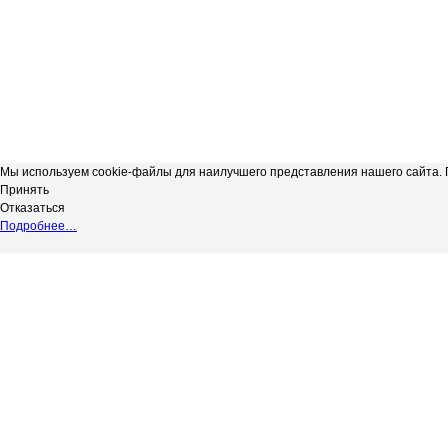
Мы используем cookie-файлы для наилучшего представления нашего сайта. П
Принять
Отказаться
Подробнее…
Сергиевская телерадиокомпания
*
Выходные данные СМИ сетевое изд
"Радуга-3"
НАДЗОРУ В СФЕРЕ СВЯЗИ, ИНФОР
copyright@Радуга-3
(РОСКОМНАДЗОР) Регистрационный № 
Сетевое издание.
Территория распространения: Россий
Учредитель: АКЦИОНЕРНОЕ ОБЩЕС
Адрес редакции: 446540, Самарская обл.
Адрес электронной почты редакции: in
Телефон редакции: 8 (84655) 2-18-41
Главный редактор: Силантьева Ю.В.
Возрастное ограничение 12+.
Вся информация, размещенная на данн
не подлежит дальнейшему воспроизвед