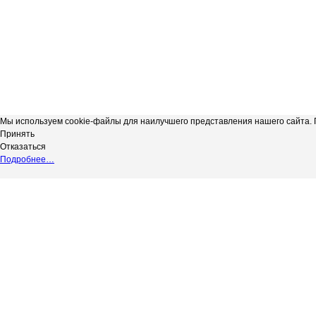
Мы используем cookie-файлы для наилучшего представления нашего сайта. П
Принять
Отказаться
Подробнее…
Сергиевская телерадиокомпания
*
Выходные данные СМИ сетевое изд
"Радуга-3"
НАДЗОРУ В СФЕРЕ СВЯЗИ, ИНФОР
copyright@Радуга-3
(РОСКОМНАДЗОР) Регистрационный № 
Сетевое издание.
Территория распространения: Россий
Учредитель: АКЦИОНЕРНОЕ ОБЩЕС
Адрес редакции: 446540, Самарская обл.
Адрес электронной почты редакции: in
Телефон редакции: 8 (84655) 2-18-41
Главный редактор: Силантьева Ю.В.
Возрастное ограничение 12+.
Вся информация, размещенная на данн
не подлежит дальнейшему воспроизвед