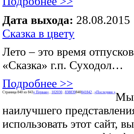
Подробнее >>
Дата выхода:
28.08.2015
Сказка в цвету
Лето – это время отпусков
«Сказка» г.п. Суходол…
Подробнее >>
Страница 840 из 843
« Первая
«
...
10
20
30
...
838
839
840
841
842
...
»
Последняя »
Мы 
наилучшего представлени
использовать этот сайт, в