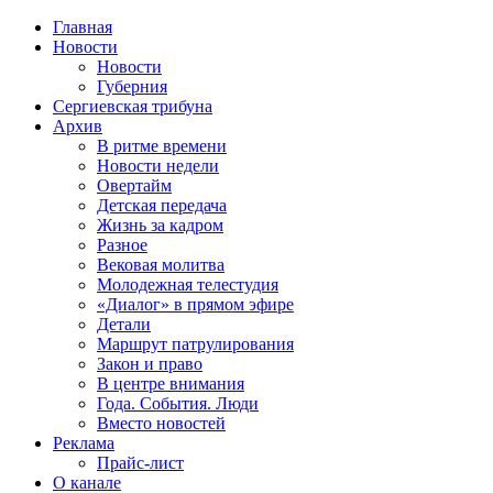
Главная
Новости
Новости
Губерния
Сергиевская трибуна
Архив
В ритме времени
Новости недели
Овертайм
Детская передача
Жизнь за кадром
Разное
Вековая молитва
Молодежная телестудия
«Диалог» в прямом эфире
Детали
Маршрут патрулирования
Закон и право
В центре внимания
Года. События. Люди
Вместо новостей
Реклама
Прайс-лист
О канале