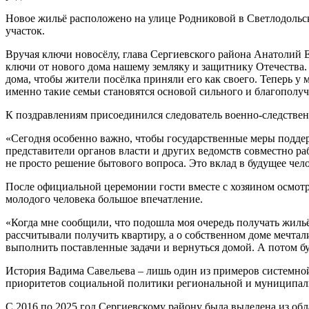
Новое жильё расположено на улице Родниковой в Светлодольс
участок.
Вручая ключи новосёлу, глава Сергиевского района Анатолий Е
ключи от нового дома нашему земляку и защитнику Отечества. 
дома, чтобы жители посёлка приняли его как своего. Теперь у м
именно такие семьи становятся основой сильного и благополу
К поздравлениям присоединился следователь военно-следстве
«Сегодня особенно важно, чтобы государственные меры поддер
представители органов власти и других ведомств совместно ра
не просто решение бытового вопроса. Это вклад в будущее чело
После официальной церемонии гости вместе с хозяином осмот
молодого человека большое впечатление.
«Когда мне сообщили, что подошла моя очередь получать жильё
рассчитывали получить квартиру, а о собственном доме мечтали 
выполнить поставленные задачи и вернуться домой. А потом буд
История Вадима Савельева – лишь один из примеров системной
приоритетов социальной политики региональной и муниципал
С 2016 по 2025 год Сергиевскому району была выделена из обл