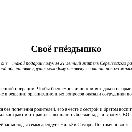
Своё гнёздышко
 дне – такой подарок получил 21-летний житель Сергиевского р
й обстановке вручил молодому человеку ключи от нового жилья
военной операции. Чтобы боец смог лично принять дом и оформ
ие в решении организационных вопросов оказали сотрудники во
я без попечения родителей, его вместе с сестрой и братом восп
сал контракт и отправился выполнять боевые задачи в зону СВО.
ейчас молодая семья арендует жильё в Самаре. Поэтому новость