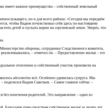
ако имеет важное преимущество – собственный земельный
оеннослужащего, но и для всего района: «Сегодня мы передаём
ется, чтобы Вадим почувствовал себя здесь по-настоящему
астить детей и пускать корни на сергиевской земле. Уверен, что
ин.
. Министерство обороны, сотрудники Следственного комитета,
реализовывались, – отметил он. – Предоставление жилья – это
дуальное отопление и собственный участок произвели на
равилось абсолютно всё. Особенно удивилась супруга. Мы
, – поделился Вадим Савельев. – Самое главное сейчас –
я без попечения родителей. Это направление – один из
. Благодаря этим средствам собственное жильё за десять лет