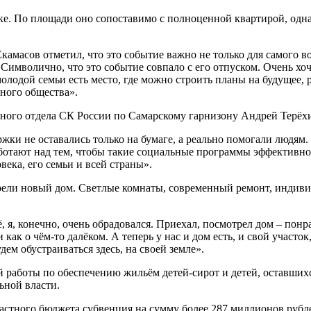
ке. По площади оно сопоставимо с полноценной квартирой, одн
камасов отметил, что это событие важно не только для самого в
Символично, что это событие совпало с его отпуском. Очень хоч
олодой семьи есть место, где можно строить планы на будущее, р
чного общества».
нного отдела СК России по Самарскому гарнизону Андрей Терёх
жки не оставались только на бумаге, а реально помогали людям
ботают над тем, чтобы такие социальные программы эффективно 
века, его семьи и всей страны».
рели новый дом. Светлые комнаты, современный ремонт, индиви
, я, конечно, очень обрадовался. Приехал, посмотрел дом – пон
как о чём-то далёком. А теперь у нас и дом есть, и свой участок
ем обустраиваться здесь, на своей земле».
 работы по обеспечению жильём детей-сирот и детей, оставшихс
ьной власти.
астного бюджета субвенция на сумму более 287 миллионов рублей