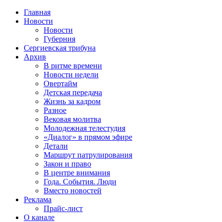
Главная
Новости
Новости
Губерния
Сергиевская трибуна
Архив
В ритме времени
Новости недели
Овертайм
Детская передача
Жизнь за кадром
Разное
Вековая молитва
Молодежная телестудия
«Диалог» в прямом эфире
Детали
Маршрут патрулирования
Закон и право
В центре внимания
Года. События. Люди
Вместо новостей
Реклама
Прайс-лист
О канале