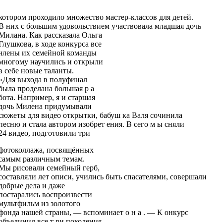
котором проходило множество мастер-классов для детей.
В них с большим удовольствием участвовала младшая дочь
Милана. Как рассказала Ольга
Глушкова, в ходе конкурса все
члены их семейной команды
многому научились и открыли
в себе новые таланты.
«Для выхода в полуфинал
была проделана большая р а ­
бота. Например, я и старшая
дочь Милена придумывали
сюжеты для видео открытки, бабуш ка Валя сочинила
песню и стала автором изобрет ения. В сего м ы сняли
24 видео, подготовили три
фотоколлажа, посвящённых
самым различным темам.
Мы рисовали семейный герб,
составляли лет описи, учились быть спасателями, совершали
добрые дела и даже
постарались воспроизвести
мультфильм из золотого
фонда нашей страны, — вспоминает о н а . — К онкурс
объединил все т ри поколения