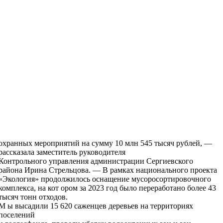
охранных мероприятий на сум­му 10 млн 545 тысяч рублей, —
рассказала заместитель руководителя
Контрольного управления администрации Сергиевского
района Ирина Стрельцова. — В рамках национального проекта
«Экология» продолжилось оснащение мусоросортировочного
комплекса, на кот ором за 2023 год было переработано более 43
тысяч тонн отходов.
М ы высадили 15 620 саженцев деревьев на территориях
поселений