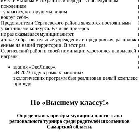
вместе мы можем сохранить и передат ь последующим
поколениям
ту красоту, кот орую мы видим
вокруг себя».
Представители Сергиевского района являются постоянными
участниками конкурса. В числе призёров
не раз оказывался муниципалитет,
а также образовательные учреждения и предприятия, располож
енные на нашей территории. В этот раз
Сергиевский район в своей номинации удостоился наивысшей
награды
звания «ЭкоЛидер».
«В 2023 году в рамках районных
экологических программ был реализован целый комплекс
природо
По «Высшему классу!»
Определились призёры муниципального этапа
регионального турнира среди родителей школьников
Самарской области.