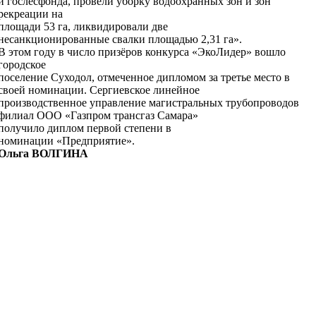
и гослесфонда, провели уборку водоохранных зон и зон
рекреации на
площади 53 га, ликвидировали две
несанкционированные свалки площадью 2,31 га».
В этом году в число призёров конкурса «ЭкоЛидер» вошло
городское
поселение Суходол, отмеченное дипломом за третье место в
своей номинации. Сергиевское линейное
производственное управление магистральных трубопроводов
филиал ООО «Газпром трансгаз Самара»
получило диплом первой степени в
номинации «Предприятие».
Ольга ВОЛГИНА