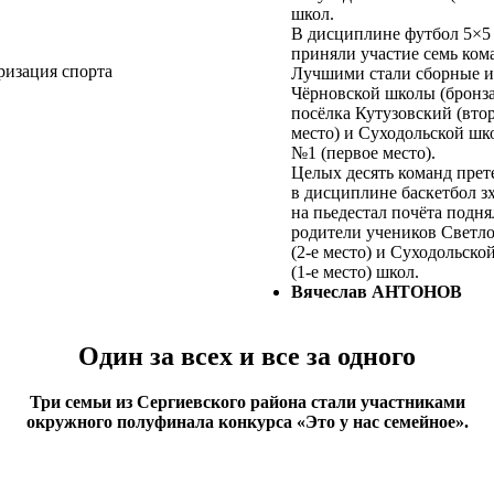
школ.
В дисциплине футбол 5×5
приняли участие семь ком
ризация спорта
Лучшими стали сборные и
Чёрновской школы (бронза
посёлка Кутузовский (вто
место) и Суходольской шк
№1 (первое место).
Целых десять команд прет
в дисциплине баскетбол зх
на пьедестал почёта подня
родители учеников Светло
(2-е место) и Суходольско
(1-е место) школ.
Вячеслав АНТОНОВ
Один за всех и все за одного
Три семьи из Сергиевского района стали участниками
окружного полуфинала конкурса «Это у нас семейное».