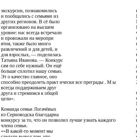
экскурсии, познакомились
и пообщались с семьями из
других регионов. В сё было
организовано на высшем
уровне: нас всегда встречали
и провожали на меропри ­
ятия, также было много
развлечений и для детей, и
для взрослых, — поделилась
Татьяна Иванова. — Конкурс
сам по себе нужный. Он ещё
больше сплотил нашу семью.
Эт о качество главное, оно
способно преодолеть практ ически все преграды . М ы
всегда поддерживаем друг
друга и стремимся к общей
цели».
Команда семьи Логачёвых
из Серноводска благодарна
конкурсу за то, что он позволил лучше узнать каждого
члена семьи.
««В какой-то момент мы
сделали вывод том, что