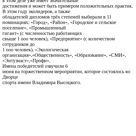
в этом деле уже имеет значительные
достижения и может быть примером положительных практик.
В этом году эколидеров, а также
обладателей дипломов трёх степеней выбирали в 11
номинациях: «Город», «Район», «Городское и сельское
поселение», «Промышленный
гигант» (с численностью работающих
свыше 1 ооо человек), «Предприятие» (с количеством
сотрудников до
1 ооо человек), «Экологическая
организация»,«Общественность», «Образование», «СМИ»,
«Энтузиаст»,«Профи».
Имена победителей озвучили 6
июня на торжественном мероприятии, которое состоялось во
Дворце
спорта имени Владимира Высоцкого.