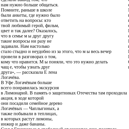
нам нужно больше общаться.
Помните, раньше в школе
были анкеты, где нужно было
ответить на вопросы: кто
твой любимый герой, фильм,
цвет и так далее? Оказалось,
что в семье м ы друг другу
такие вопросы ни разу не
задавали. Нам настолько
стало стыдно и неудобно из за этого, что м ы весь вечер
провели в разговорах о том,
кому что нравится. М ы поняли, что это нужно делать
чащ е, чтобы узнать друг
друга», — рассказала Е лена
Логачёва.
В Уфе Логачёвым больше
всего понравилась экскурсия
в Лимонарий. В память о защитниках Отечества там проходила
акция, в ходе которой
они посадили семейное дерево
Логачёвых — Чаплыгиных, а
также побывали в теплицах,
в которых растут лимоны,
инжир и даже бананы.