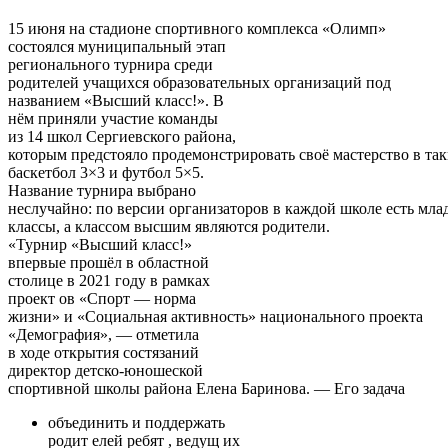
15 июня на стадионе спортивного комплекса «Олимп»
состоялся муниципальный этап
регионального турнира среди
родителей учащихся образовательных организаций под
названием «Высший класс!». В
нём приняли участие команды
из 14 школ Сергиевского района,
которым предстояло продемонстрировать своё мастерство в так
баскетбол 3×3 и футбол 5×5.
Название турнира выбрано
неслучайно: по версии организаторов в каждой школе есть мла
классы, а классом высшим являются родители.
«Турнир «Высший класс!»
впервые прошёл в областной
столице в 2021 году в рамках
проект ов «Спорт — норма
жизни» и «Социальная активность» национального проекта
«Демография», — отметила
в ходе открытия состязаний
директор детско-юношеской
спортивной школы района Елена Баринова. — Его задача
объединить и поддержать
родит елей ребят , ведущ их