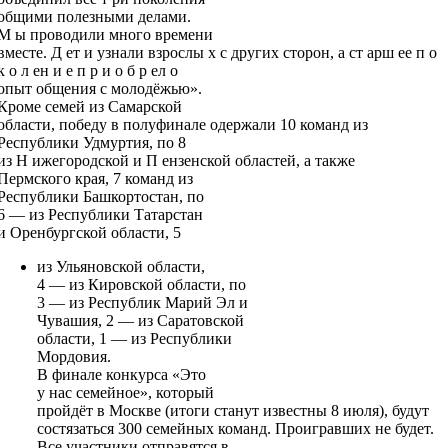
общими полезными делами.
М ы проводили много времени
вместе. Д ет и узнали взрослы х с других сторон, а ст арш ее п о
к о л ен и е п р и о б р ел о
опыт общения с молодёжью».
Кроме семей из Самарской
области, победу в полуфинале одержали 10 команд из
Республики Удмуртия, по 8
из Н ижегородской и П ензенской областей, а также
Пермского края, 7 команд из
Республики Башкортостан, по
6 — из Республики Татарстан
и Оренбургской области, 5
из Ульяновской области,
4 — из Кировской области, по
3 — из Республик Марий Эл и
Чувашия, 2 — из Саратовской
области, 1 — из Республики
Мордовия.
В финале конкурса «Это
у нас семейное», который
пройдёт в Москве (итоги станут известны 8 июля), будут
состязаться 300 семейных команд. Проигравших не будет.
Все участники отправятся в