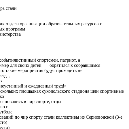
ра стали
ик отдела организации образовательных ресурсов и
ных программ
нистерства
событияистинный спортсмен, патриот, а
мер для своих детей, — обратился к собравшимся
то такие мероприятия будут проходить не
егда,
ых
неустанный и ежедневный труд!»
нескольких площадках суходольского стадиона шли спортивные
ко
евновались в чир спорте, отцы
во и
утболе.
ований по чир спорту стали коллективы из Серноводской (3-е
сто)
есто)