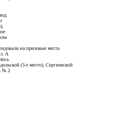
анд.
з
),
рое
олы
ендовали на призовые места
з. А
лись
дольской (3-е место), Сергиевской
й № 2