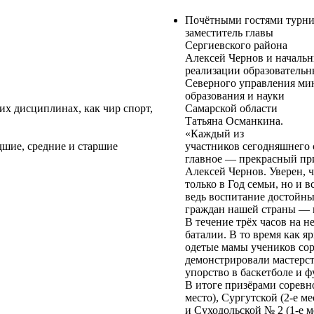
Почётными гостями турни
заместитель главы
Сергиевского района
Алексей Чернов и начальн
реализации образователь
Северного управления ми
образования и науки
их дисциплинах, как чир спорт,
Самарской области
Татьяна Османкина.
«Каждый из
дшие, средние и старшие
участников сегодняшнего 
главное — прекрасный при
Алексей Чернов. Уверен, ч
только в Год семьи, но и вс
ведь воспитание достойн
граждан нашей страны — 
В течение трёх часов на 
баталии. В то время как яр
одетые мамы учеников сор
демонстрировали мастерст
упорство в баскетболе и ф
В итоге призёрами соревн
место), Сургутской (2-е ме
и Суходольской № 2 (1-е м