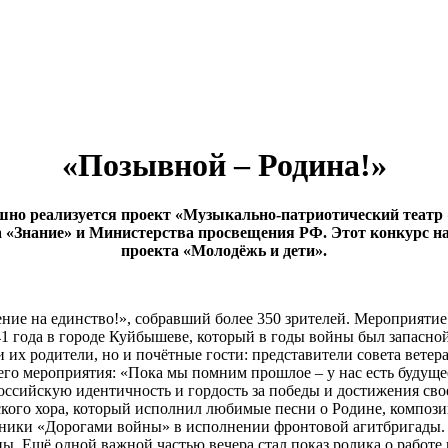
«Позывной – Родина!»
ешно реализуется проект «Музыкально-патриотический театр 
 «Знание» и Министерства просвещения РФ. Этот конкурс н
проекта «Молодёжь и дети».
ение на единство!», собравший более 350 зрителей. Мероприят
1 года в городе Куйбышеве, который в годы войны был запасно
их родители, но и почётные гости: представители совета ветера
его мероприятия: «Пока мы помним прошлое – у нас есть будуще
российскую идентичность и гордость за победы и достижения св
ского хора, который исполнил любимые песни о Родине, композ
ники «Дорогами войны» в исполнении фронтовой агитбригады. 
ны. Ещё одной важной частью вечера стал показ ролика о работе