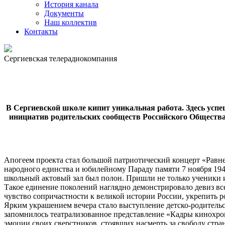
История канала
Документы
Наш коллектив
Контакты
Сергиевская телерадиокомпания
В Сергиевской школе кипит уникальная работа. Здесь усп
инициатив родительских сообществ Российского Общества
Апогеем проекта стал большой патриотический концерт «Равн
народного единства и юбилейному Параду памяти 7 ноября 194
школьный актовый зал был полон. Пришли не только ученики и 
Такое единение поколений наглядно демонстрировало девиз вс
чувство сопричастности к великой истории России, укрепить 
Ярким украшением вечера стало выступление детско-родитель
запомнилось театрализованное представление «Кадры кинохро
эмоции своих сверстников, стоявших насмерть за свободу стра