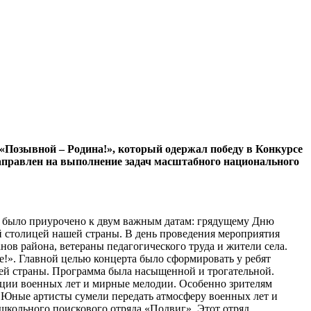
«Позывной – Родина!», который одержал победу в Конкурсе
аправлен на выполнение задач масштабного национального
ие было приурочено к двум важным датам: грядущему Дню
й столицей нашей страны. В день проведения мероприятия
нов района, ветераны педагогического труда и жители села.
е!». Главной целью концерта было сформировать у ребят
оей страны. Программа была насыщенной и трогательной.
иции военных лет и мирные мелодии. Особенно зрителям
Юные артисты сумели передать атмосферу военных лет и
 школьного поискового отряда «Подвиг». Этот отряд,