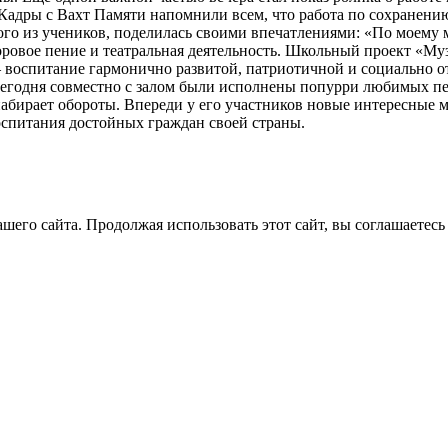
е. Кадры с Вахт Памяти напомнили всем, что работа по сохране
дного из учеников, поделилась своими впечатлениями: «По моем
хоровое пение и театральная деятельность. Школьный проект «М
 – воспитание гармонично развитой, патриотичной и социально 
егодня совместно с залом были исполнены попурри любимых пес
абирает обороты. Впереди у его участников новые интересные м
оспитания достойных граждан своей страны.
его сайта. Продолжая использовать этот сайт, вы соглашаетесь 