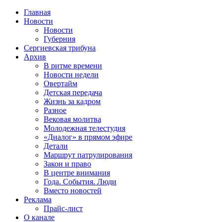
Главная
Новости
Новости
Губерния
Сергиевская трибуна
Архив
В ритме времени
Новости недели
Овертайм
Детская передача
Жизнь за кадром
Разное
Вековая молитва
Молодежная телестудия
«Диалог» в прямом эфире
Детали
Маршрут патрулирования
Закон и право
В центре внимания
Года. События. Люди
Вместо новостей
Реклама
Прайс-лист
О канале