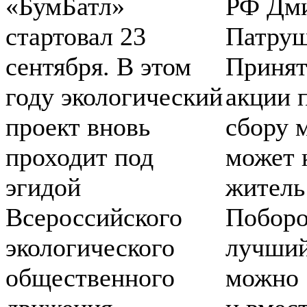
«БумБатл»
РФ Дм
стартовал 23
Патруш
сентября. В этом
Принят
году экологический
акции 
проект вновь
сбору 
проходит под
может 
эгидой
житель
Всероссийского
Поборо
экологического
лучший
общественного
можно