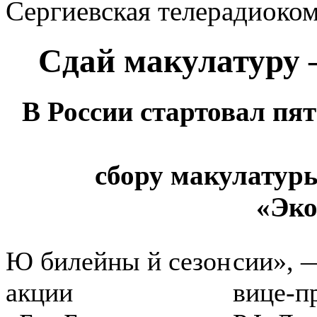
Сергиевская телерадиоко
Сдай макулатуру 
В России стартовал пя
сбору макулатур
«Эко
Ю билейны й сезон
сии», 
акции
вице-п