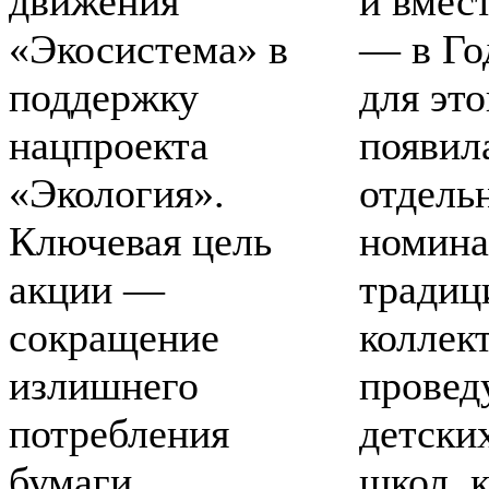
движения
и вмес
«Экосистема» в
— в Го
поддержку
для это
нацпроекта
появил
«Экология».
отдель
Ключевая цель
номина
акции —
традиц
сокращение
коллек
излишнего
провед
потребления
детских
бумаги
школ, 