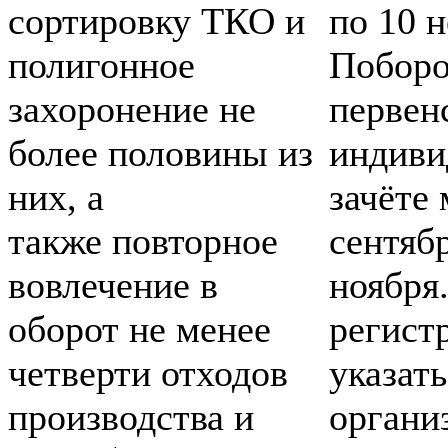
сортировку ТКО и
по 10 н
полигонное
Поборо
захоронение не
первен
более половины из
индиви
них, а
зачёте
также повторное
сентяб
вовлечение в
ноября
оборот не менее
регист
четверти отходов
указать
производства и
органи