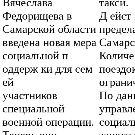
Вячеслава
такси.
Федорищева в
Д ейст 
Самарской области
предел
введена новая мера
Самарс
социальной п
Количе
оддерж ки для сем
поездо
ей
ограни
участников
По да
специальной
управл
военной операции.
социал
Теперь они
защиты