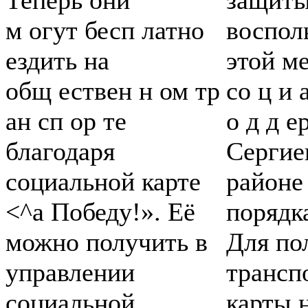
м огут бесп латно
воспол
ездить на
этой м
общ ествен н ом тр
со ц и 
ан сп ор те
о д д е
благодаря
Сергие
социальной карте
районе
<^а Победу!». Её
порядк
можно получить в
Для по
управлении
трансп
социальной
карты 