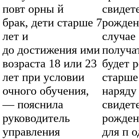
повт орны й
свидет
брак, дети старше 7
рожден
лет и
случае
до достижения ими
получа
возраста 18 или 23
будет 
лет при условии
старше 
очного обучения,
наряду
— пояснила
свидет
руководитель
рожден
управления
для п 