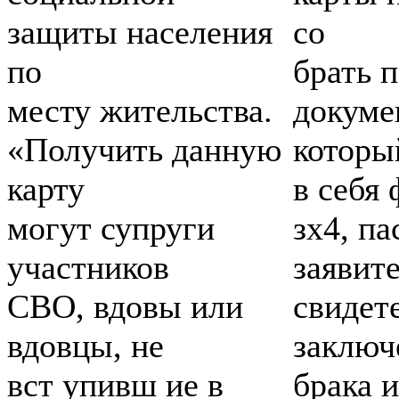
защиты населения
со ­
по
брать п
месту жительства.
докуме
«Получить данную
которы
карту
в себя
могут супруги
зх4, па
участников
заявите
СВО, вдовы или
свидет
вдовцы, не
заключ
вст упивш ие в
брака 