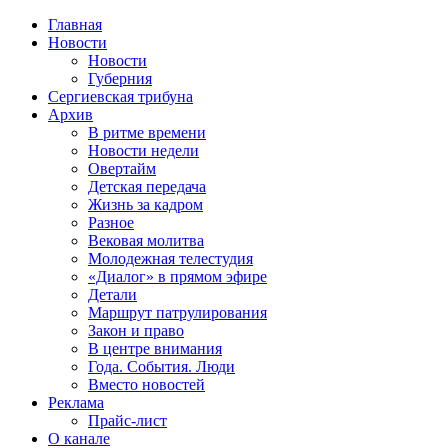
Главная
Новости
Новости
Губерния
Сергиевская трибуна
Архив
В ритме времени
Новости недели
Овертайм
Детская передача
Жизнь за кадром
Разное
Вековая молитва
Молодежная телестудия
«Диалог» в прямом эфире
Детали
Маршрут патрулирования
Закон и право
В центре внимания
Года. События. Люди
Вместо новостей
Реклама
Прайс-лист
О канале