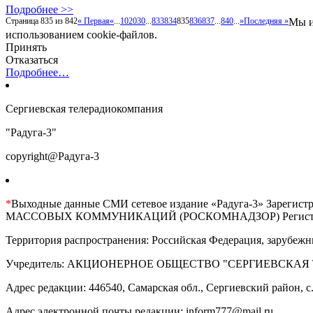
Подробнее >>
Страница 835 из 842
« Первая
«
...
10
20
30
...
833
834
835
836
837
...
840
...
»
Последняя »
Мы и
использованием cookie-файлов.
Принять
Отказаться
Подробнее…
Сергиевская телерадиокомпания
"Радуга-3"
copyright@Радуга-3
*
Выходные данные СМИ сетевое издание «Радуга-3» 
МАССОВЫХ КОММУНИКАЦИЙ (РОСКОМНАДЗОР) Регистрационны
Территория распространения: Российская Федерация, зарубежн
Учредитель: АКЦИОНЕРНОЕ ОБЩЕСТВО "СЕРГИЕВСКАЯ
Адрес редакции: 446540, Самарская обл., Сергиевский район, с. 
Адрес электронной почты редакции: inform777@mail.ru