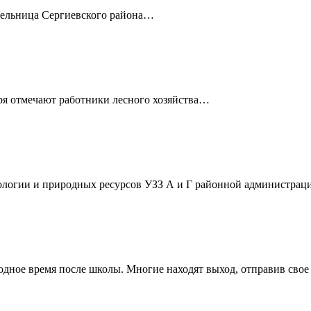
тельница Сергиевского района…
ря отмечают работники лесного хозяйства…
кологии и природных ресурсов УЗЗ А и Г районной администра
бодное время после школы. Многие находят выход, отправив сво