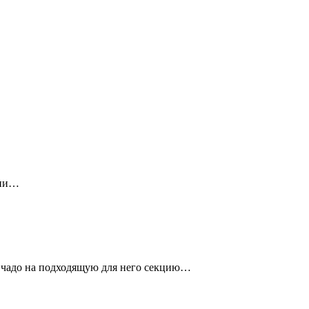
ции…
е чадо на подходящую для него секцию…